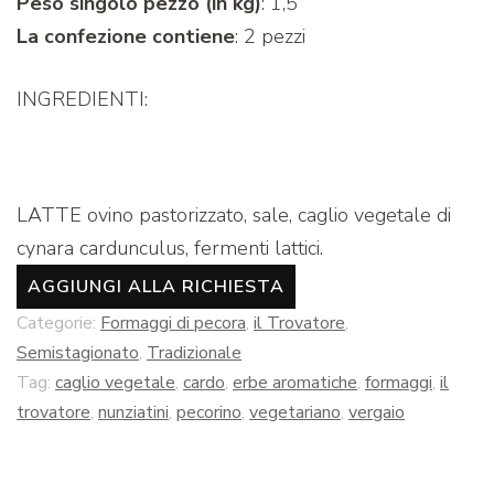
Peso singolo pezzo (in kg)
: 1,5
La confezione contiene
: 2 pezzi
INGREDIENTI:
LATTE ovino pastorizzato, sale, caglio vegetale di
cynara cardunculus, fermenti lattici.
AGGIUNGI ALLA RICHIESTA
Categorie:
Formaggi di pecora
,
il Trovatore
,
Semistagionato
,
Tradizionale
Tag:
caglio vegetale
,
cardo
,
erbe aromatiche
,
formaggi
,
il
trovatore
,
nunziatini
,
pecorino
,
vegetariano
,
vergaio