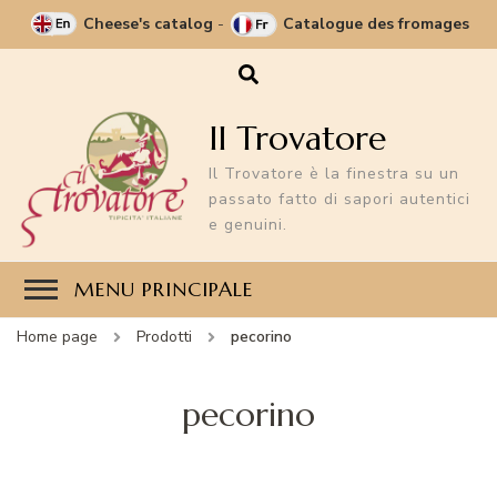
Cheese's catalog
-
Catalogue des fromages
Il Trovatore
Il Trovatore è la finestra su un
passato fatto di sapori autentici
e genuini.
MENU PRINCIPALE
Home page
Prodotti
pecorino
pecorino