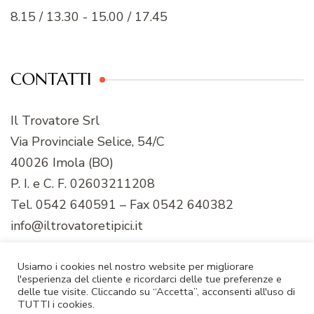
8.15 / 13.30 - 15.00 / 17.45
CONTATTI
Il Trovatore Srl
Via Provinciale Selice, 54/C
40026 Imola (BO)
P. I. e C. F. 02603211208
Tel. 0542 640591 – Fax 0542 640382
info@iltrovatoretipici.it
Usiamo i cookies nel nostro website per migliorare
l'esperienza del cliente e ricordarci delle tue preferenze e
delle tue visite. Cliccando su “Accetta”, acconsenti all'uso di
© Copyright 2026
Il Trovatore
. Tutti i diritti riservati.
TUTTI i cookies.