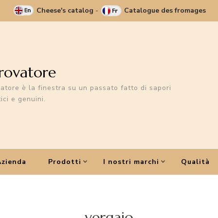
Cheese's catalog
-
Catalogue des fromages
Trovatore
vatore è la finestra su un passato fatto di sapori
ici e genuini.
Azienda
Prodotti
I nostri marchi
Qualità
vergaio