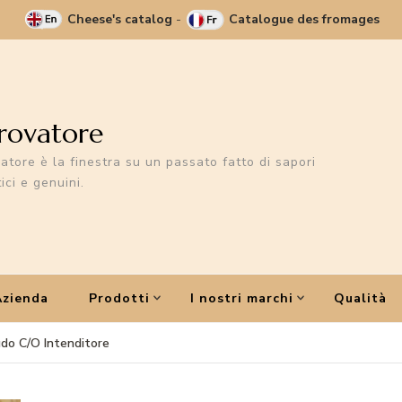
Cheese's catalog
-
Catalogue des fromages
Trovatore
vatore è la finestra su un passato fatto di sapori
ici e genuini.
Azienda
Prodotti
I nostri marchi
Qualità
udo C/O Intenditore