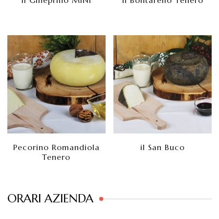
il Gineprino MINI
il Bontarello Tenero
Pecorino Romandiola
il San Buco
Tenero
ORARI AZIENDA