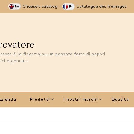
Cheese's catalog
-
Catalogue des fromages
Trovatore
vatore è la finestra su un passato fatto di sapori
ici e genuini.
Azienda
Prodotti
I nostri marchi
Qualità