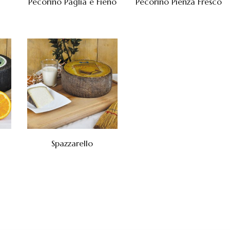
Pecorino Paglia e Fieno
Pecorino Pienza Fresco
Spazzarello