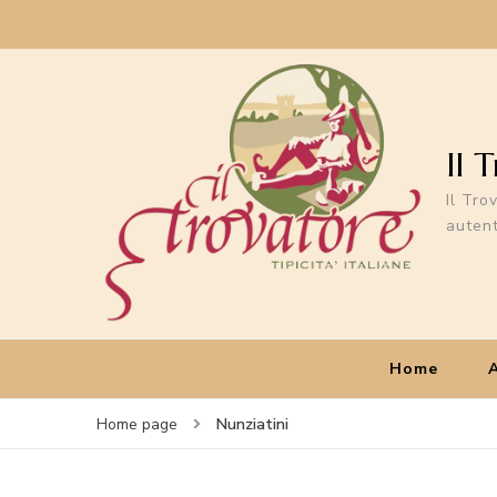
Il 
Il Tro
autent
Home
Nunziatini
Home page