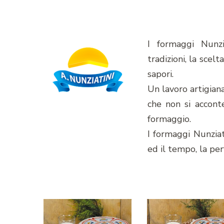
I formaggi Nunzi
tradizioni, la scel
sapori.
Un lavoro artigian
che non si accont
formaggio.
I formaggi Nunziat
ed il tempo, la per