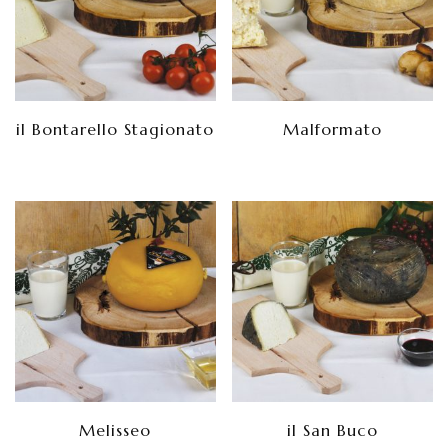
il Bontarello Stagionato
Malformato
Melisseo
il San Buco